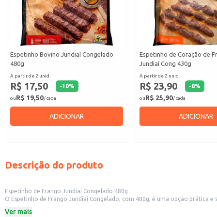
Espetinho Bovino Jundiaí Congelado
Espetinho de Coração de F
480g
Jundiaí Cong 430g
A partir de 2 unid.
A partir de 2 unid.
R$ 17,50
R$ 23,90
-
10
%
-
8
%
R$ 19,50
R$ 25,90
ou
/ cada
ou
/ cada
ADICIONAR
ADICIONAR
Descrição do produto
Espetinho de Frango Jundiaí Congelado 480g
O Espetinho de Frango Jundiaí Congelado, com 480g, é uma opção prática e s
produto oferece a conveniência de estar pronto para o preparo em poucos m
Ver mais
Dicas de Uso: