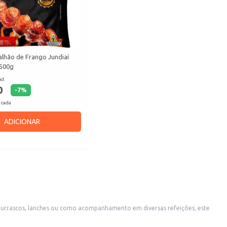
lhão de Frango Jundiaí
500g
id.
0
-
7
%
 cada
ADICIONAR
 churrascos, lanches ou como acompanhamento em diversas refeições, este