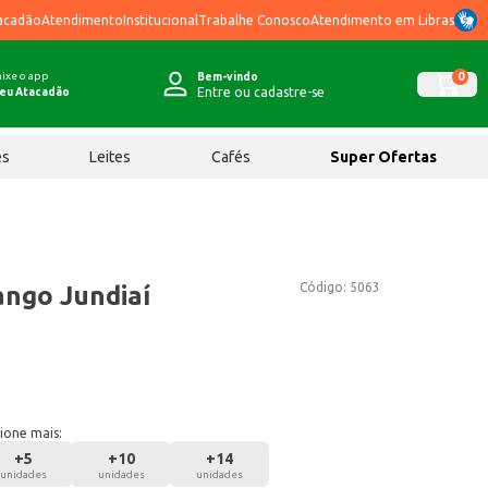
acadão
Atendimento
Institucional
Trabalhe Conosco
Atendimento em Libras
ixe o app
0
Bem-vindo
Entre ou cadastre-se
eu Atacadão
ês
Leites
Cafés
Super Ofertas
Código:
5063
ango Jundiaí
ione mais:
+
5
+
10
+
14
unidades
unidades
unidades