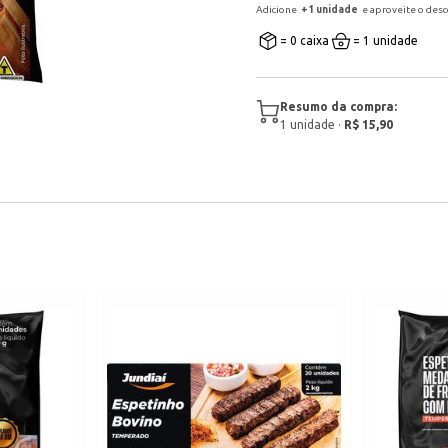
Adicione
+
1
unidade
e aproveite o des
= 0 caixa
= 1 unidade
Resumo da compra:
1
unidade
·
R$ 15,90