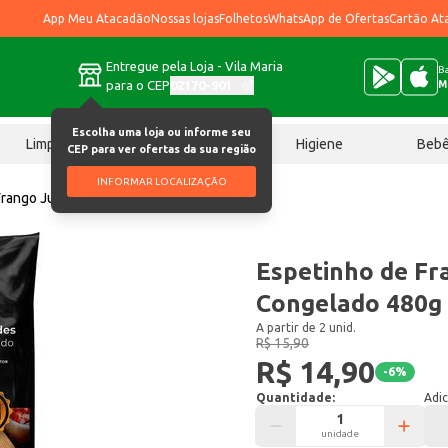
App Meu Atacadão
Nossas lojas
Folhetos
WhatsApp de Ofertas
Cartão At
Entregue pela Loja - Vila Maria
Ba
para o CEP
02170-901
M
Escolha uma loja ou informe seu
Limpeza
Chocolates
Higiene
Beb
CEP para ver ofertas da sua região
INFORMAR LOCALIZAÇÃO
Frango Jundiaí Congelado 480g
Espetinho de Fr
Congelado 480g
A partir de 2 unid.
R$ 15,90
R$ 14,90
-
6
%
Quantidade:
Adic
unidade