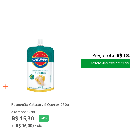
es.
ta a diferentes ocasiões, proporcionando uma refeição saborosa e com a pratic
Preço total
R$ 18
ADICIONAR OS 3 AO CARR
Requeijão Catupiry 4 Queijos 250g
A partir de 2 unid.
R$ 15,30
-
4
%
R$ 16,00
ou
/ cada