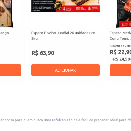
rango
Espeto Bovino Jundiaí 20 unidades cx
Espeto Meda
2kg
Cong Temp 
A partir de 2 un
R$ 22,9
R$ 63,90
R$ 24,50
ou
/
ADICIONAR
aborosa para quem busca uma refeição rápida e fácil de preparar. Ideal para
inutos.