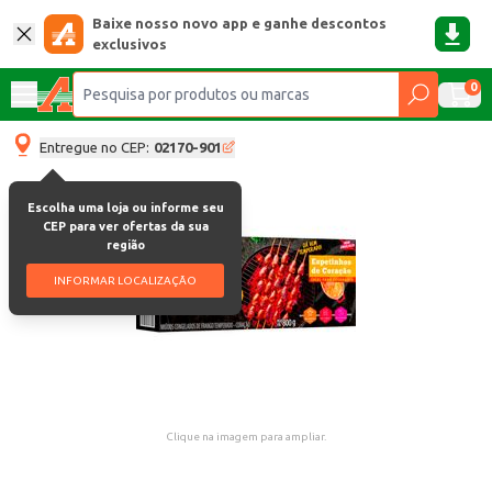
Baixe nosso novo app e ganhe descontos
exclusivos
0
Entregue no CEP:
02170-901
Escolha uma loja ou informe seu
CEP para ver ofertas da sua
região
INFORMAR LOCALIZAÇÃO
Clique na imagem para ampliar.