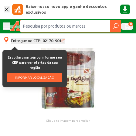
Baixe nosso novo app e ganhe descontos
exclusivos
0
Entregue no CEP:
02170-901
Escolha uma loja ou informe seu
CEP para ver ofertas da sua
região
INFORMAR LOCALIZAÇÃO
Clique na imagem para ampliar.