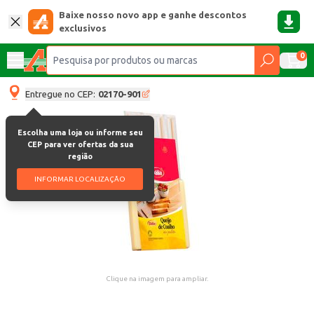
Baixe nosso novo app e ganhe descontos
exclusivos
0
Entregue no CEP:
02170-901
Escolha uma loja ou informe seu
CEP para ver ofertas da sua
região
INFORMAR LOCALIZAÇÃO
Clique na imagem para ampliar.