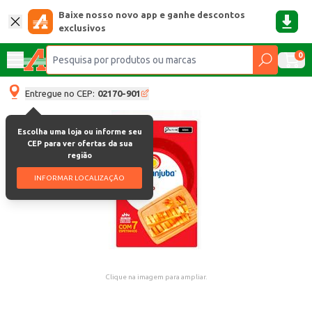
Baixe nosso novo app e ganhe descontos
exclusivos
0
Entregue no CEP:
02170-901
Escolha uma loja ou informe seu
CEP para ver ofertas da sua
região
INFORMAR LOCALIZAÇÃO
Clique na imagem para ampliar.