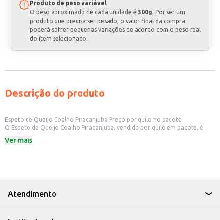
Produto de peso variável
O peso aproximado de cada unidade é
300g
. Por ser um
produto que precisa ser pesado, o valor final da compra
poderá sofrer pequenas variações de acordo com o peso real
do item selecionado.
Descrição do produto
Espeto de Queijo Coalho Piracanjuba Preço por quilo no pacote
O Espeto de Queijo Coalho Piracanjuba, vendido por quilo em pacote, é
uma opção prática e versátil para diversos estabelecimentos comerciais.
Ver mais
Sua apresentação em pacote facilita o armazenamento e a gestão de
estoque, ideal para restaurantes, bares, lanchonetes e outros negócios que
oferecem petiscos ou pratos com queijo coalho. A compra por quilo
permite um controle preciso de custos e um melhor aproveitamento do
produto.
Dicas de uso:
Ideal para servir como petisco em bares e restaurantes.
Atendimento
Pode ser utilizado como ingrediente em pratos quentes ou frios.
Perfeito para incrementar o cardápio de lanchonetes e food trucks.
Adequado para revenda em supermercados e lojas de produtos