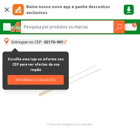
Baixe nosso novo app e ganhe descontos
exclusivos
0
Entregue no CEP:
02170-901
Escolha uma loja ou informe seu
CEP para ver ofertas da sua
região
INFORMAR LOCALIZAÇÃO
Clique na imagem para ampliar.