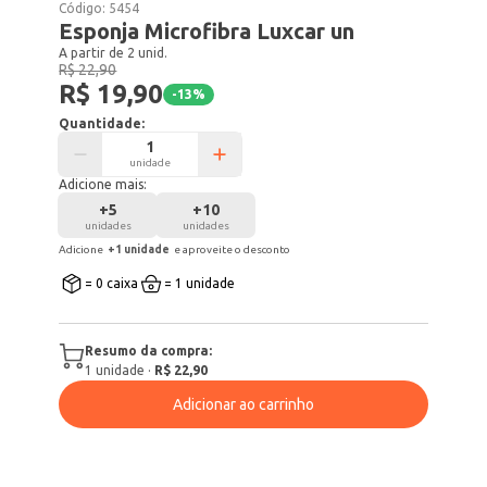
Código:
5454
Esponja Microfibra Luxcar un
A partir de 2 unid.
R$ 22,90
R$ 19,90
-
13
%
Quantidade:
unidade
Adicione mais:
+
5
+
10
unidades
unidades
Adicione
+
1
unidade
e aproveite o desconto
= 0 caixa
= 1 unidade
Resumo da compra:
1
unidade
·
R$ 22,90
Adicionar ao carrinho