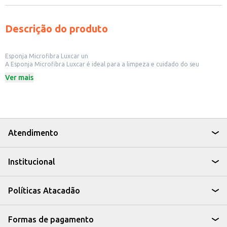
Descrição do produto
Esponja Microfibra Luxcar un
A Esponja Microfibra Luxcar é ideal para a limpeza e cuidado do seu
veículo. Projetada para oferecer eficiência na remoção de sujeiras e
Ver mais
resíduos, a esponja é uma opção para quem busca praticidade na hora da
limpeza automotiva.
Dicas de Uso:
Utilize para lavar a lataria do carro, removendo sujeiras e resíduos.
Pode ser usada com água e sabão neutro ou produtos específicos para
limpeza automotiva.
Após o uso, lave a esponja com água limpa e deixe secar à sombra.
Atendimento
A Esponja Microfibra Luxcar é uma escolha para quem busca um produto
que auxilie na limpeza do veículo, oferecendo praticidade e cuidado.
Institucional
Políticas Atacadão
Formas de pagamento