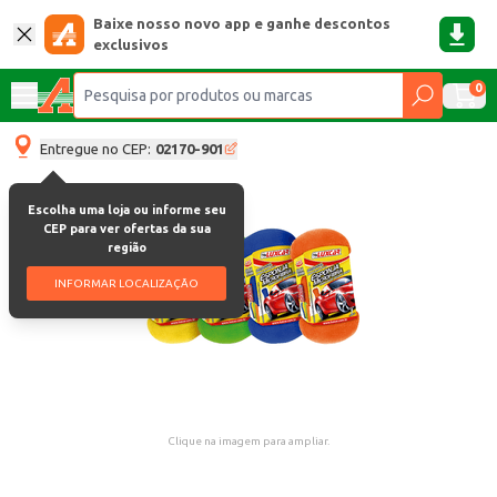
Baixe nosso novo app e ganhe descontos
exclusivos
0
Entregue no CEP:
02170-901
Escolha uma loja ou informe seu
CEP para ver ofertas da sua
região
INFORMAR LOCALIZAÇÃO
Clique na imagem para ampliar.