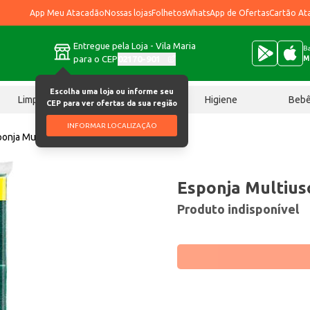
App Meu Atacadão
Nossas lojas
Folhetos
WhatsApp de Ofertas
Cartão At
Entregue pela Loja - Vila Maria
Ba
para o CEP
02170-901
M
Escolha uma loja ou informe seu
Limpeza
Chocolates
Higiene
Beb
CEP para ver ofertas da sua região
INFORMAR LOCALIZAÇÃO
onja Multiuso Brilhus 4 un
Esponja Multiuso
Produto indisponível