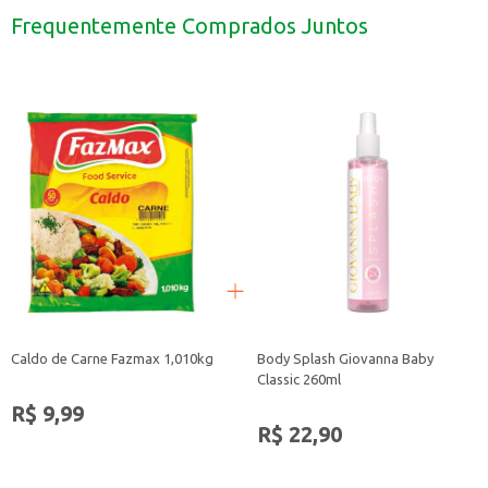
Limpeza de azulejos e outras superfícies laváveis.
Frequentemente Comprados Juntos
Ideal para uso doméstico, em restaurantes, lanchonetes e outros estabelecim
A Esponja Multiuso Brilhus é uma solução prática e eficiente para manter a 
Caldo de Carne Fazmax 1,010kg
Body Splash Giovanna Baby
Classic 260ml
R$ 9,99
R$ 22,90