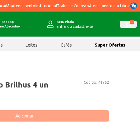
acadão
Atendimento
Institucional
Trabalhe Conosco
Atendimento em Libras
ixe o app
0
Bem-vindo
Entre ou cadastre-se
eu Atacadão
ês
Leites
Cafés
Super Ofertas
Código:
41752
 Brilhus 4 un
Adicionar