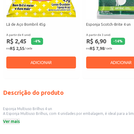
Lã de Aço Bombril 45g
Esponja Scotch-Brite 4 un
A partir de 4 unid.
A partir de 3 unid.
R$ 2,45
R$ 6,90
-
4
%
-
14
%
R$ 2,55
R$ 7,98
ou
/ cada
ou
/ cada
ADICIONAR
ADICIONAR
Descrição do produto
Esponja Multiuso Brilhus 4 un
A Esponja Multiuso Brilhus, com 4 unidades por embalagem, é ideal para a li
diária.
Ver mais
Dicas de Uso:
Limpeza de louças, talheres e utensílios de cozinha.
Remoção de sujeiras em pias, bancadas e fogões.