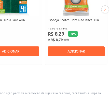
in Dupla Face 4 un
Esponja Scotch-Brite Não Risca 3 un
A partir de 3 unid.
R$ 8,29
-
6
%
R$ 8,79
ou
/ cada
ADICIONAR
ADICIONAR
mposição permite a remoção de sujeiras e resíduos, facilitando a limpeza