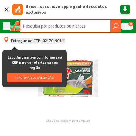
Baixe nosso novo app e ganhe descontos
exclusivos
0
Entregue no CEP:
02170-901
Escolha uma loja ou informe seu
CEP para ver ofertas da sua
região
INFORMAR LOCALIZAÇÃO
Clique na imagem para ampliar.