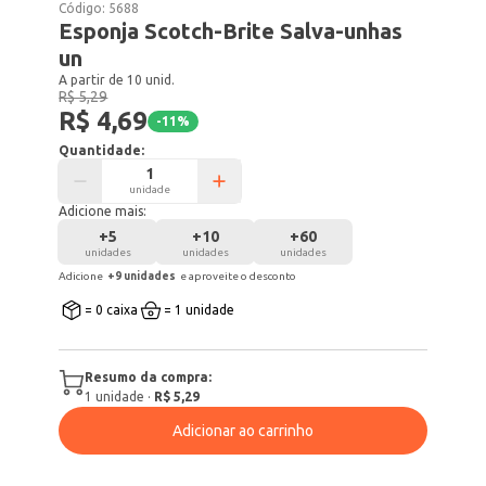
Código:
5688
Esponja Scotch-Brite Salva-unhas
un
A partir de 10 unid.
R$ 5,29
R$ 4,69
-
11
%
Quantidade:
unidade
Adicione mais:
+
5
+
10
+
60
unidades
unidades
unidades
Adicione
+
9
unidade
s
e aproveite o desconto
= 0 caixa
= 1 unidade
Resumo da compra:
1
unidade
·
R$ 5,29
Adicionar ao carrinho