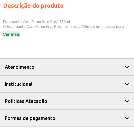
Descrição do produto
Espumante Casa Perini Brut Rosé 750ml
O Espumante Casa Perini Brut Rosé, com seus 750ml, é uma opção para
quem busca uma bebida refrescante e elegante. Ideal para celebrar
Ver mais
momentos especiais ou para acompanhar refeições leves, este espumante
nacional se destaca pela sua versatilidade.
Dicas de Uso:
Perfeito para brindar em festas e comemorações.
Acompanha bem pratos como saladas, frutos do mar e culinária oriental.
Uma boa escolha para presentear.
Pode ser servido em encontros casuais ou jantares especiais.
Atendimento
O Espumante Casa Perini Brut Rosé é uma escolha que combina sabor e
praticidade, agregando valor a qualquer ocasião.
Institucional
Políticas Atacadão
Formas de pagamento