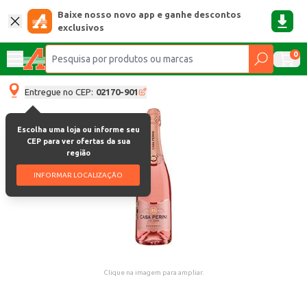
Baixe nosso novo app e ganhe descontos
exclusivos
0
Entregue no CEP:
02170-901
Escolha uma loja ou informe seu
CEP para ver ofertas da sua
região
INFORMAR LOCALIZAÇÃO
Clique na imagem para ampliar.