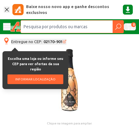
Baixe nosso novo app e ganhe descontos
exclusivos
0
Entregue no CEP:
02170-901
Escolha uma loja ou informe seu
CEP para ver ofertas da sua
região
INFORMAR LOCALIZAÇÃO
Clique na imagem para ampliar.