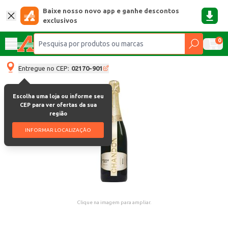
Baixe nosso novo app e ganhe descontos
exclusivos
0
Entregue no CEP:
02170-901
Escolha uma loja ou informe seu
CEP para ver ofertas da sua
região
INFORMAR LOCALIZAÇÃO
Clique na imagem para ampliar.