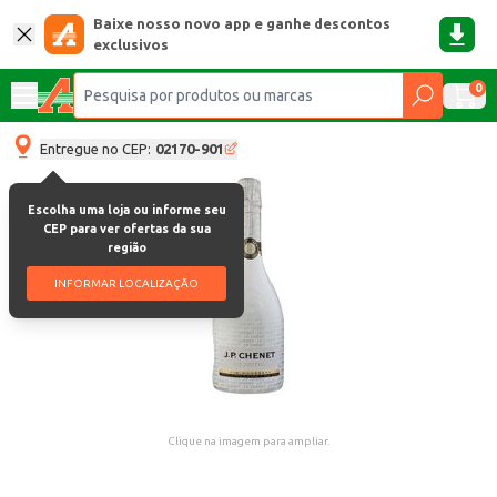
Baixe nosso novo app e ganhe descontos
exclusivos
0
Entregue no CEP:
02170-901
Escolha uma loja ou informe seu
CEP para ver ofertas da sua
região
INFORMAR LOCALIZAÇÃO
Clique na imagem para ampliar.