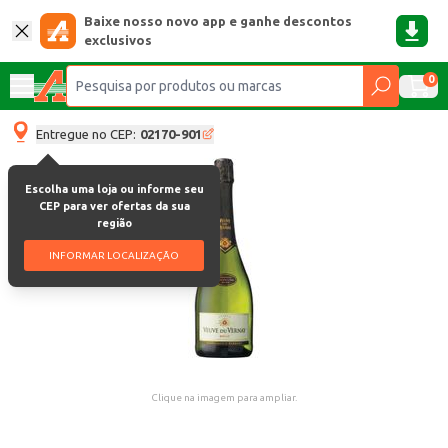
Baixe nosso novo app e ganhe descontos
exclusivos
0
Entregue no CEP:
02170-901
Escolha uma loja ou informe seu
CEP para ver ofertas da sua
região
INFORMAR LOCALIZAÇÃO
Clique na imagem para ampliar.