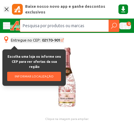
Baixe nosso novo app e ganhe descontos
exclusivos
0
Entregue no CEP:
02170-901
Escolha uma loja ou informe seu
CEP para ver ofertas da sua
região
INFORMAR LOCALIZAÇÃO
Clique na imagem para ampliar.