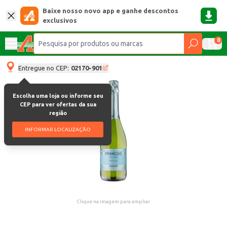
Baixe nosso novo app e ganhe descontos
exclusivos
0
Entregue no CEP:
02170-901
Escolha uma loja ou informe seu
CEP para ver ofertas da sua
região
INFORMAR LOCALIZAÇÃO
Clique na imagem para ampliar.