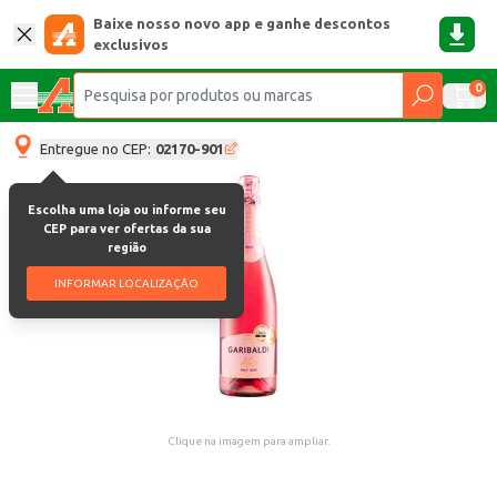
Baixe nosso novo app e ganhe descontos
exclusivos
0
Entregue no CEP:
02170-901
Escolha uma loja ou informe seu
CEP para ver ofertas da sua
região
INFORMAR LOCALIZAÇÃO
Clique na imagem para ampliar.