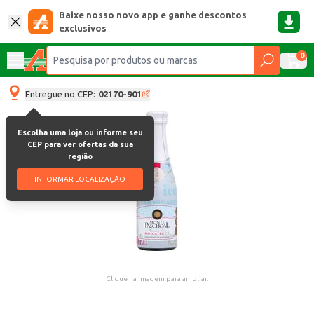
Baixe nosso novo app e ganhe descontos
exclusivos
0
Entregue no CEP:
02170-901
Escolha uma loja ou informe seu
CEP para ver ofertas da sua
região
INFORMAR LOCALIZAÇÃO
Clique na imagem para ampliar.