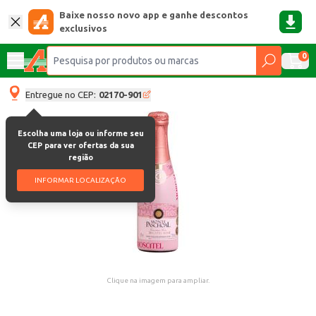
Baixe nosso novo app e ganhe descontos
exclusivos
0
Entregue no CEP:
02170-901
Escolha uma loja ou informe seu
CEP para ver ofertas da sua
região
INFORMAR LOCALIZAÇÃO
Clique na imagem para ampliar.