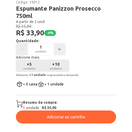
Código:
39912
Espumante Panizzon Prosecco
750ml
A partir de 2 unid.
R$ 35,90
R$ 33,90
-
6
%
Quantidade:
unidade
Adicione mais:
+
5
+
10
unidades
unidades
Adicione
+
1
unidade
e aproveite o desconto
= 0 caixa
= 1 unidade
Resumo da compra:
1
unidade
·
R$ 35,90
Adicionar ao carrinho