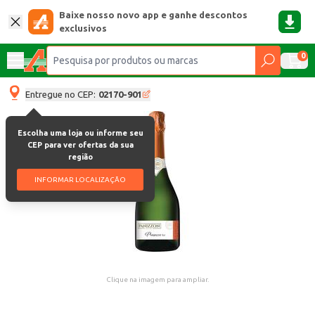
Baixe nosso novo app e ganhe descontos
exclusivos
0
Entregue no CEP:
02170-901
Escolha uma loja ou informe seu
CEP para ver ofertas da sua
região
INFORMAR LOCALIZAÇÃO
Clique na imagem para ampliar.