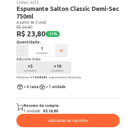
Código:
6235
Espumante Salton Classic Demi-Sec
750ml
A partir de 2 unid.
R$ 26,80
R$ 23,80
-
11
%
Quantidade:
unidade
Adicione mais:
+
5
+
10
unidades
unidades
Adicione
+
1
unidade
e aproveite o desconto
= 0 caixa
= 1 unidade
Resumo da compra:
1
unidade
·
R$ 26,80
Adicionar ao carrinho