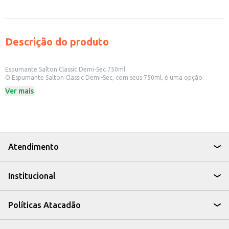
Descrição do produto
Espumante Salton Classic Demi-Sec 750ml
O Espumante Salton Classic Demi-Sec, com seus 750ml, é uma opção
versátil para diversas ocasiões. Ideal para quem aprecia um espumante com
Ver mais
equilíbrio entre doçura e acidez, ele pode ser apreciado em celebrações,
encontros ou para acompanhar refeições leves.
Dicas de Uso:
Perfeito para brindar em festas e comemorações.
Acompanha bem aperitivos, como canapés e salgadinhos.
Harmoniza com sobremesas não muito doces.
Pode ser servido em restaurantes e bares.
Atendimento
O Espumante Salton Classic Demi-Sec é uma escolha que agrada diferentes
paladares, oferecendo uma experiência agradável e um toque de
celebração em cada taça.
Institucional
Políticas Atacadão