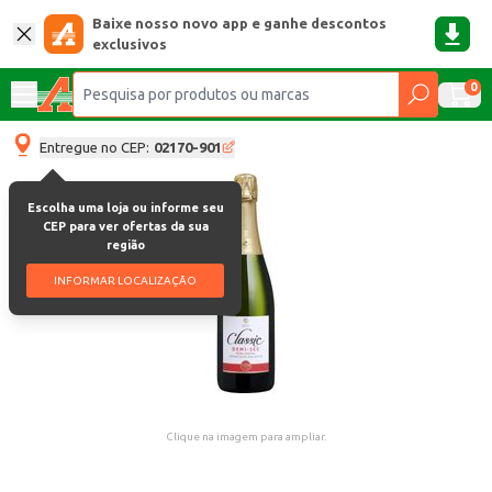
Baixe nosso novo app e ganhe descontos
exclusivos
0
Entregue no CEP:
02170-901
Escolha uma loja ou informe seu
CEP para ver ofertas da sua
região
INFORMAR LOCALIZAÇÃO
Clique na imagem para ampliar.