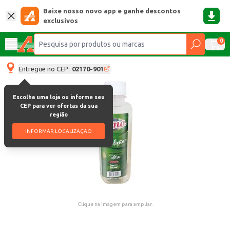
Baixe nosso novo app e ganhe descontos
exclusivos
0
Entregue no CEP:
02170-901
Escolha uma loja ou informe seu
CEP para ver ofertas da sua
região
INFORMAR LOCALIZAÇÃO
Clique na imagem para ampliar.