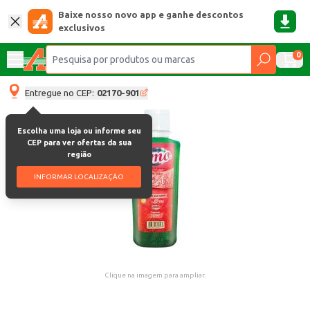
Baixe nosso novo app e ganhe descontos
exclusivos
0
Entregue no CEP:
02170-901
Escolha uma loja ou informe seu
CEP para ver ofertas da sua
região
INFORMAR LOCALIZAÇÃO
Clique na imagem para ampliar.