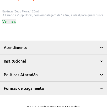
Essência Zupp Floral 120ml
A Essência Zupp Floral, com embalagem de 120ml, é ideal para quem busca
um ambiente perfumado e agradável. Desenvolvida para uso geral, pode
Ver mais
ser utilizada em diversos ambientes, proporcionando uma sensação de
frescor e limpeza.
Dicas de Uso:
Adicione algumas gotas em água para limpeza de pisos e superfícies.
Utilize em aromatizadores de ambientes para perfumar o espaço.
Pode ser diluída em produtos de limpeza para potencializar o aroma.
A Essência Zupp Floral é uma opção prática e eficiente para manter o
Atendimento
ambiente com um aroma agradável, seja em sua casa, escritório ou
estabelecimento comercial.
Institucional
Políticas Atacadão
Formas de pagamento