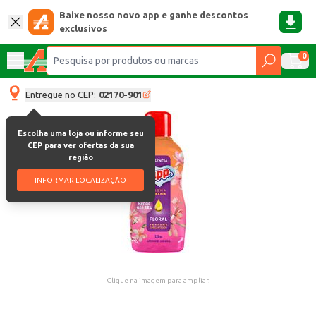
Baixe nosso novo app e ganhe descontos
exclusivos
0
Entregue no CEP:
02170-901
Escolha uma loja ou informe seu
CEP para ver ofertas da sua
região
INFORMAR LOCALIZAÇÃO
Clique na imagem para ampliar.