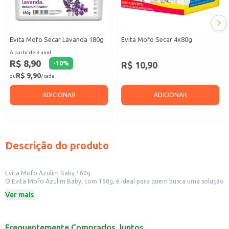
Evita Mofo Secar Lavanda 180g
Evita Mofo Secar 4x80g
A partir de 3 unid.
R$ 8,90
R$ 10,90
-
10
%
R$ 9,90
ou
/ cada
ADICIONAR
ADICIONAR
Descrição do produto
Evita Mofo Azulim Baby 160g
O Evita Mofo Azulim Baby, com 160g, é ideal para quem busca uma solução
eficaz contra mofo em ambientes menores. Sua fórmula foi desenvolvida
Ver mais
para prevenir o aparecimento de mofo e bolor, ajudando a manter os
espaços limpos e protegidos.
Este produto é indicado para:
Uso doméstico em armários, gavetas e guarda-roupas.
Frequentemente Comprados Juntos