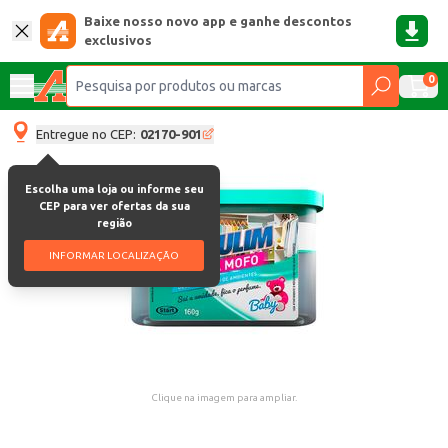
Baixe nosso novo app e ganhe descontos
exclusivos
0
Entregue no CEP:
02170-901
Escolha uma loja ou informe seu
CEP para ver ofertas da sua
região
INFORMAR LOCALIZAÇÃO
Clique na imagem para ampliar.