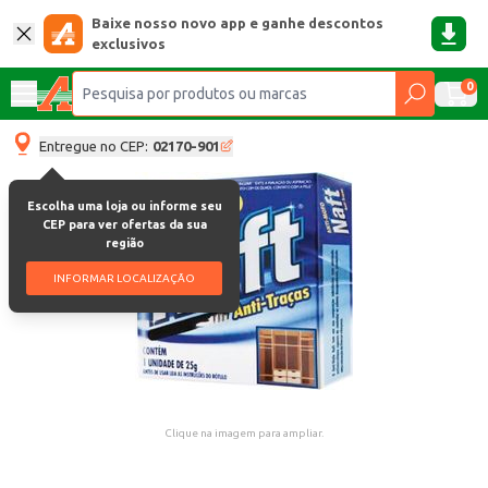
Baixe nosso novo app e ganhe descontos
exclusivos
0
Entregue no CEP:
02170-901
Escolha uma loja ou informe seu
CEP para ver ofertas da sua
região
INFORMAR LOCALIZAÇÃO
Clique na imagem para ampliar.