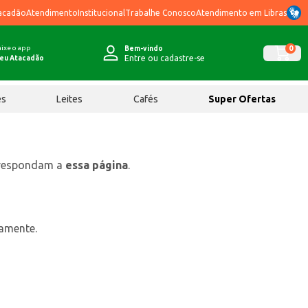
acadão
Atendimento
Institucional
Trabalhe Conosco
Atendimento em Libras
ixe o app
0
Bem-vindo
Entre ou cadastre-se
eu Atacadão
ês
Leites
Cafés
Super Ofertas
rrespondam a
essa página
.
tamente.