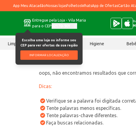
App Meu Atacadão
Nossas lojas
Folhetos
WhatsApp de Ofertas
Cartão At
Entregue pela Loja - Vila Maria
Ba
para o CEP
02170-901
M
Escolha uma loja ou informe seu
Limpeza
Chocolates
Higiene
Beb
CEP para ver ofertas da sua região
INFORMAR LOCALIZAÇÃO
oops, não encontramos resultados que co
Dicas:
Verifique se a palavra foi digitada corre
Tente palavras menos específicas.
Tente palavras-chave diferentes.
Faça buscas relacionadas.