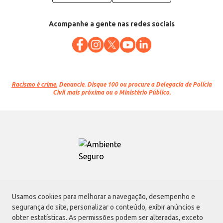
Acompanhe a gente nas redes sociais
Racismo é crime.
Denuncie. Disque 100 ou procure a Delegacia de Polícia
Civil mais próxima ou o Ministério Público.
Atacadão S.A.
Usamos cookies para melhorar a navegação, desempenho e
Avenida Morvan Dias de Figueiredo, 6169, Vila Maria, São Paulo - SP | CEP
segurança do site, personalizar o conteúdo, exibir anúncios e
02170-901 | CNPJ: 75.315.333/0001-09
obter estatísticas. As permissões podem ser alteradas, exceto