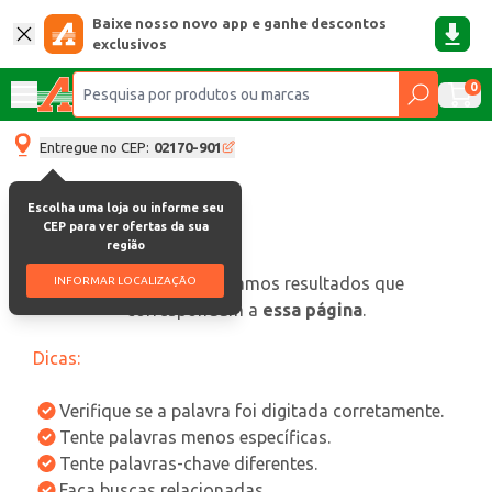
Baixe nosso novo app e ganhe descontos
exclusivos
0
Entregue no CEP:
02170-901
Escolha uma loja ou informe seu
CEP para ver ofertas da sua
região
oops, não encontramos resultados que
INFORMAR LOCALIZAÇÃO
correspondam a
essa página
.
Dicas:
Verifique se a palavra foi digitada corretamente.
Tente palavras menos específicas.
Tente palavras-chave diferentes.
Faça buscas relacionadas.