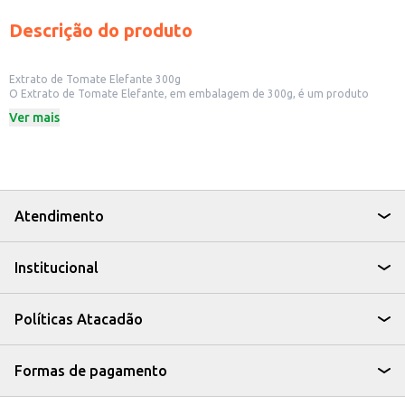
Descrição do produto
Extrato de Tomate Elefante 300g
O Extrato de Tomate Elefante, em embalagem de 300g, é um produto
versátil e essencial na cozinha, ideal para quem busca praticidade no
Ver mais
preparo de diversas receitas. Sua consistência e sabor característicos o
tornam um ingrediente chave para realçar o sabor de seus pratos.
Dicas de Uso:
Ideal para o preparo de molhos para massas, pizzas e carnes.
Pode ser utilizado no preparo de caldos e sopas, agregando sabor e cor.
Perfeito para o uso doméstico, em restaurantes e lanchonetes.
Com o Extrato de Tomate Elefante, você garante um toque especial às suas
Atendimento
receitas, com um produto que combina sabor e praticidade no seu dia a dia.
Institucional
Políticas Atacadão
Formas de pagamento