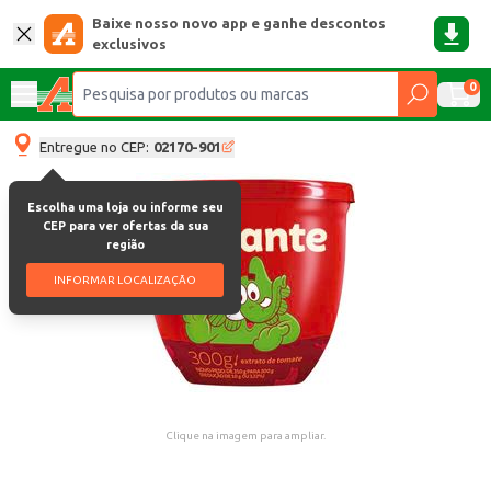
Baixe nosso novo app e ganhe descontos
exclusivos
0
Entregue no CEP:
02170-901
Escolha uma loja ou informe seu
CEP para ver ofertas da sua
região
INFORMAR LOCALIZAÇÃO
Clique na imagem para ampliar.