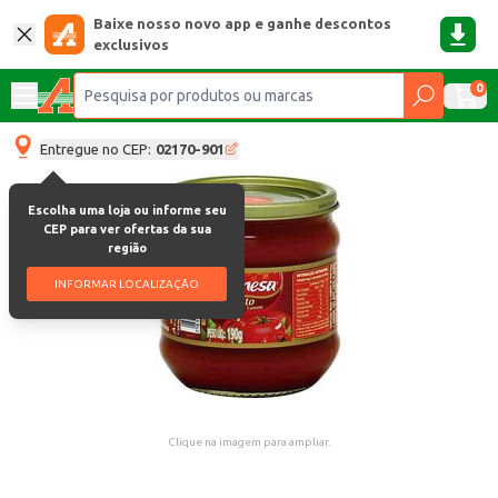
Baixe nosso novo app e ganhe descontos
exclusivos
0
Entregue no CEP:
02170-901
Escolha uma loja ou informe seu
CEP para ver ofertas da sua
região
INFORMAR LOCALIZAÇÃO
Clique na imagem para ampliar.