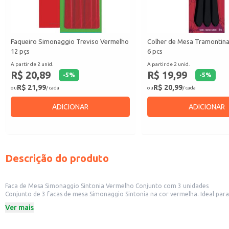
Faqueiro Simonaggio Treviso Vermelho
Colher de Mesa Tramontin
12 pçs
6 pcs
A partir de 2 unid.
A partir de 2 unid.
R$ 20,89
R$ 19,99
-
5
%
-
5
%
R$ 21,99
R$ 20,99
ou
/ cada
ou
/ cada
ADICIONAR
ADICIONAR
Descrição do produto
Faca de Mesa Simonaggio Sintonia Vermelho Conjunto com 3 unidades
Conjunto de 3 facas de mesa Simonaggio Sintonia na cor vermelha. Ideal para uso doméstico, em restaurantes ou outros estabelecimentos comerciais que buscam itens de mesa de qualidade. A praticidade do conjunto permite atender
Ver mais
Dicas de uso:
Utilize para cortar carnes, aves e outros alimentos em refeições diárias ou ev
Ideal para compor a mesa em restaurantes, lanchonetes e outros estabelecim