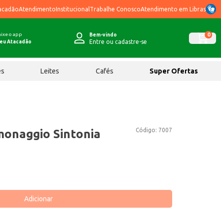
acadão
Atendimento
Institucional
Trabalhe Conosco
Atendimento em Libras
ixe o app
0
Bem-vindo
Entre ou cadastre-se
eu Atacadão
ês
Leites
Cafés
Super Ofertas
Código:
7007
monaggio Sintonia
Adicionar