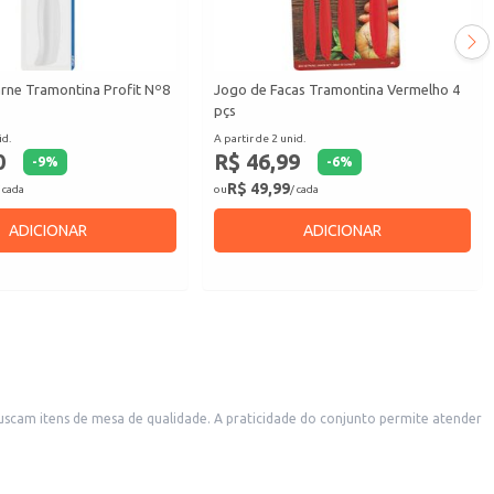
arne Tramontina Profit Nº8
Jogo de Facas Tramontina Vermelho 4
pçs
id.
A partir de 2 unid.
0
R$ 46,99
-
9
%
-
6
%
R$ 49,99
 cada
ou
/ cada
ADICIONAR
ADICIONAR
fortável e eficiente.