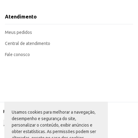
Perfeito para revenda em lojas de utilidades domésticas, lojas de departamen
Marca: Simonaggio
Atendimento
Departamento: Utilidades domésticas
Categoria: Faca de cozinha e faqueiro
Conteúdo: 3 unidades
Meus pedidos
EAN: 61230940
Central de atendimento
Fale conosco
Formas de pagamento
Usamos cookies para melhorar a navegação,
desempenho e segurança do site,
personalizar o conteúdo, exibir anúncios e
obter estatísticas. As permissões podem ser