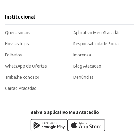
to e outros comércios varejistas.
As facas Simonaggio Sintonia oferecem um bom custo-benefício, aliando praticidade e design para o dia a dia. A e
Institucional
Quem somos
Aplicativo Meu Atacadão
Nossas lojas
Responsabilidade Social
Folhetos
Imprensa
WhatsApp de Ofertas
Blog Atacadão
Trabalhe conosco
Denúncias
Cartão Atacadão
Baixe o aplicativo Meu Atacadão