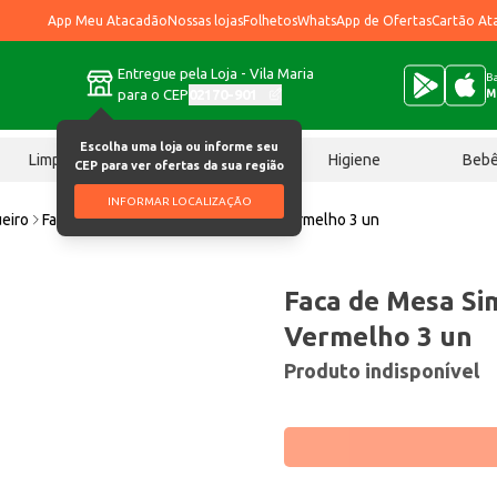
App Meu Atacadão
Nossas lojas
Folhetos
WhatsApp de Ofertas
Cartão At
Entregue pela Loja - Vila Maria
Ba
para o CEP
02170-901
M
Escolha uma loja ou informe seu
Limpeza
Chocolates
Higiene
Beb
CEP para ver ofertas da sua região
INFORMAR LOCALIZAÇÃO
ueiro
Faca de Mesa Simonaggio Sintonia Vermelho 3 un
Faca de Mesa Si
Vermelho 3 un
Produto indisponível