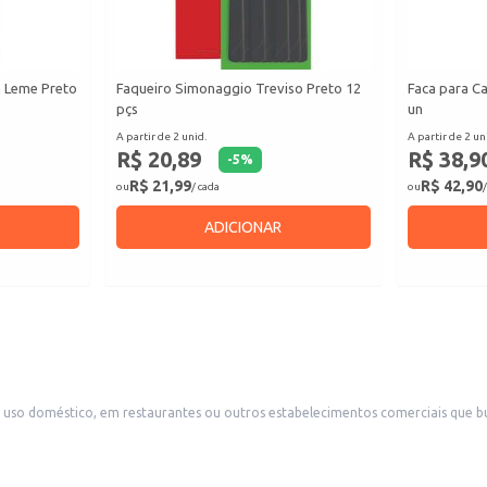
a Leme Preto
Faqueiro Simonaggio Treviso Preto 12
Faca para C
pçs
un
A partir de 2 unid.
A partir de 2 un
R$ 20,89
R$ 38,9
-
5
%
R$ 21,99
R$ 42,90
ou
/ cada
ou
/
ADICIONAR
a diversas necessidades, seja para uso diário em casa ou para servir clientes em um ambiente profissional. Seu design permite uma utilização con
entos.
entos comerciais, oferecendo praticidade e elegância.