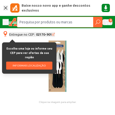
Baixe nosso novo app e ganhe descontos
exclusivos
0
Entregue no CEP:
02170-901
Escolha uma loja ou informe seu
CEP para ver ofertas da sua
região
INFORMAR LOCALIZAÇÃO
Clique na imagem para ampliar.