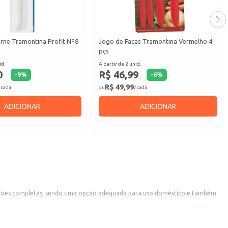
arne Tramontina Profit Nº8
Jogo de Facas Tramontina Vermelho 4
pçs
id.
A partir de 2 unid.
0
R$ 46,99
-
9
%
-
6
%
R$ 49,99
 cada
ou
/ cada
ADICIONAR
ADICIONAR
ilos de mesa.