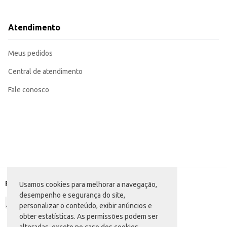
Excelente opção para revenda, atendendo a demanda de consumidores que b
O Faqueiro Riviera Brinox Cinza é uma escolha eficiente para quem busca um conjunto completo e durável, alian
consumidor final e um item atrativo para o comércio varejista.
Atendimento
Marca: Brinox
Departamento: Utilidades domésticas
Categoria: Faca de cozinha e faqueiro
Meus pedidos
Conteúdo: 24 peças
EAN: 7896553919684
Central de atendimento
Fale conosco
Formas de pagamento
Usamos cookies para melhorar a navegação,
desempenho e segurança do site,
personalizar o conteúdo, exibir anúncios e
obter estatísticas. As permissões podem ser