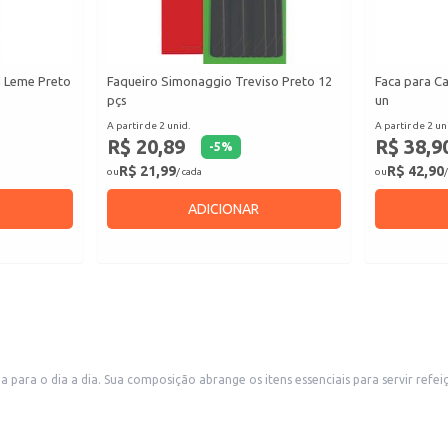
a Leme Preto
Faqueiro Simonaggio Treviso Preto 12
Faca para C
pçs
un
A partir de 2 unid.
A partir de 2 un
R$ 20,89
R$ 38,9
-
5
%
R$ 21,99
R$ 42,90
ou
/ cada
ou
/
ADICIONAR
a opção adequada para uso doméstico e também
para revenda em lojas de utilidades domésticas, supermercados e lojas de departamento. O design moderno e a cor cinza combinam com diversos est
s.
um serviço de alta qualidade, como restaurantes e hotéis.