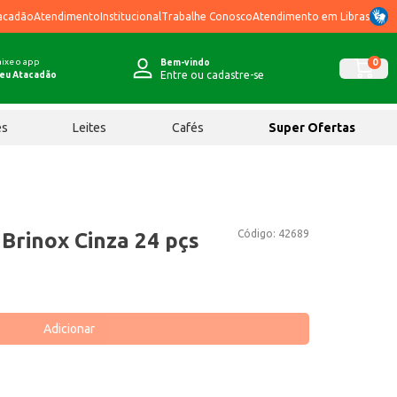
acadão
Atendimento
Institucional
Trabalhe Conosco
Atendimento em Libras
ixe o app
0
Bem-vindo
Entre ou cadastre-se
eu Atacadão
ês
Leites
Cafés
Super Ofertas
Código:
42689
 Brinox Cinza 24 pçs
Adicionar