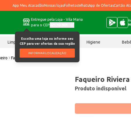
App Meu Atacadão
Nossas lojas
Folhetos
WhatsApp de Ofertas
Cartão At
Entregue pela Loja - Vila Maria
Ba
para o CEP
02170-901
M
Escolha uma loja ou informe seu
Limpeza
Chocolates
Higiene
Beb
CEP para ver ofertas da sua região
INFORMAR LOCALIZAÇÃO
ueiro
Faqueiro Riviera Brinox Cinza 24 pçs
Faqueiro Riviera
Produto indisponível