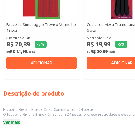
Faqueiro Simonaggio Treviso Vermelho
Colher de Mesa Tramontin
12 pçs
6 pcs
A partir de 2 unid.
A partir de 2 unid.
R$ 20,89
R$ 19,99
-
5
%
-
5
%
R$ 21,99
R$ 20,99
ou
/ cada
ou
/ cada
ADICIONAR
ADICIONAR
Descrição do produto
Faqueiro Riviera Brinox Cinza Conjunto com 24 peças
O Faqueiro Riviera Brinox Cinza, com 24 peças, oferece praticidade e elegância para o dia a dia. Sua composição abrange os itens essenciais para servir refeições completas, sendo um
Ver mais
Dicas de Uso:
Ideal para uso em casa, durante almoços e jantares em família ou com amigo
Perfeito para estabelecimentos comerciais que buscam oferecer aos clientes 