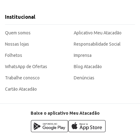
uscam um faqueiro completo e de boa qualidade.
do praticidade e estética em suas refeições. Sua resistência e design moderno garantem um produto de valor para o
Institucional
Quem somos
Aplicativo Meu Atacadão
Nossas lojas
Responsabilidade Social
Folhetos
Imprensa
WhatsApp de Ofertas
Blog Atacadão
Trabalhe conosco
Denúncias
Cartão Atacadão
Baixe o aplicativo Meu Atacadão