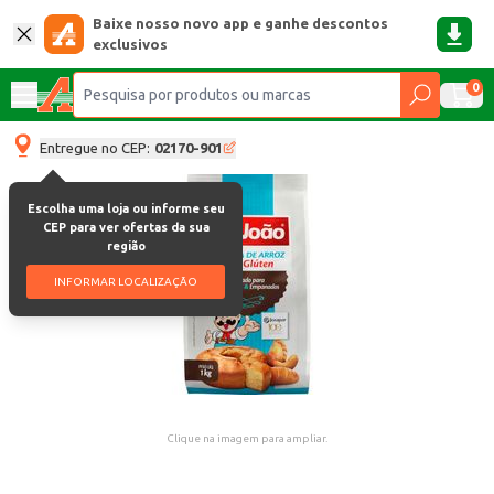
Baixe nosso novo app e ganhe descontos
exclusivos
0
Entregue no CEP:
02170-901
Escolha uma loja ou informe seu
CEP para ver ofertas da sua
região
INFORMAR LOCALIZAÇÃO
Clique na imagem para ampliar.