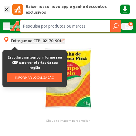
Baixe nosso novo app e ganhe descontos
exclusivos
0
Entregue no CEP:
02170-901
Escolha uma loja ou informe seu
CEP para ver ofertas da sua
região
INFORMAR LOCALIZAÇÃO
Clique na imagem para ampliar.