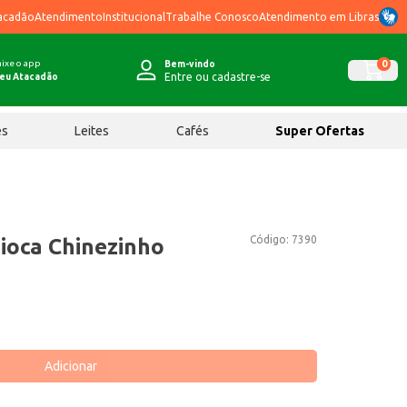
acadão
Atendimento
Institucional
Trabalhe Conosco
Atendimento em Libras
ixe o app
0
Bem-vindo
Entre ou cadastre-se
eu Atacadão
ês
Leites
Cafés
Super Ofertas
Código:
7390
ioca Chinezinho
Adicionar