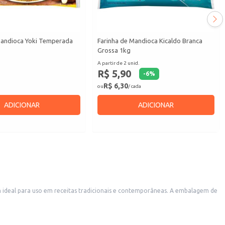
Mandioca Yoki Temperada
Farinha de Mandioca Kicaldo Branca
Grossa 1kg
A partir de 2 unid.
R$ 5,90
-
6
%
R$ 6,30
ou
/ cada
ADICIONAR
ADICIONAR