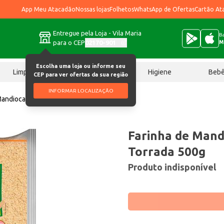
App Meu Atacadão
Nossas lojas
Folhetos
WhatsApp de Ofertas
Cartão At
Entregue pela Loja - Vila Maria
Ba
para o CEP
02170-901
M
Escolha uma loja ou informe seu
Limpeza
Chocolates
Higiene
Beb
CEP para ver ofertas da sua região
INFORMAR LOCALIZAÇÃO
Mandioca Chinezinho Torrada 500g
Farinha de Mand
Torrada 500g
Produto indisponível