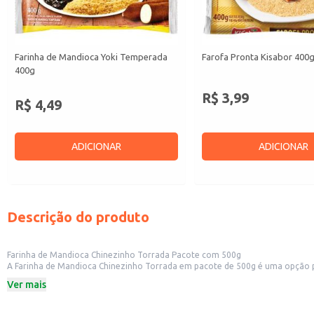
Farinha de Mandioca Yoki Temperada
Farofa Pronta Kisabor 400
400g
R$ 3,99
R$ 4,49
ADICIONAR
ADICIONAR
Descrição do produto
Farinha de Mandioca Chinezinho Torrada Pacote com 500g
A Farinha de Mandioca Chinezinho Torrada em pacote de 500g é uma opção prática e versátil para diversas aplicações. Sua textura e sabor torrado a 
500g é adequada para uso doméstico e também para pequenos comércios que
Ver mais
Dicas de uso:
Ideal para o preparo de biscoitos, bolos e outros quitutes.
Pode ser utilizada como ingrediente em receitas de mingaus e papas.