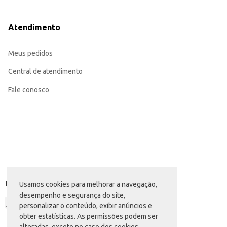
Serve como um ótimo espessante para molhos e caldos.
Adequada para uso em estabelecimentos comerciais como padarias e confeita
Uma opção conveniente para o preparo de receitas caseiras.
Atendimento
A Farinha de Mandioca Chinezinho Torrada oferece praticidade e rendimento,
satisfatórios em diferentes aplicações culinárias.
Marca: Chinezinho
Meus pedidos
Departamento: Mercearia
Categoria: Farinha de mandioca
Conteúdo: 500g
Central de atendimento
EAN: 7896046606138
Fale conosco
Formas de pagamento
Usamos cookies para melhorar a navegação,
desempenho e segurança do site,
personalizar o conteúdo, exibir anúncios e
obter estatísticas. As permissões podem ser