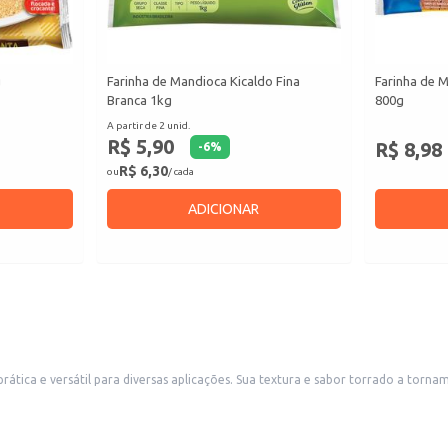
g
Farinha de Mandioca Kicaldo Fina
Farinha de 
Branca 1kg
800g
A partir de 2 unid.
R$ 5,90
R$ 8,98
-
6
%
R$ 6,30
ou
/ cada
ADICIONAR
tornam ideal para uso em receitas tradicionais e contemporâneas. A embalagem de
 buscam um produto de qualidade e boa relação custo-benefício.