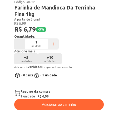
Código:
40785
Farinha de Mandioca Da Terrinha
Fina 1kg
A partir de 3 unid.
R$ 6,99
R$ 6,79
-
3
%
Quantidade:
unidade
Adicione mais:
+
5
+
10
unidades
unidades
Adicione
+
2
unidade
s
e aproveite o desconto
= 0 caixa
= 1 unidade
Resumo da compra:
1
unidade
·
R$ 6,99
Adicionar ao carrinho