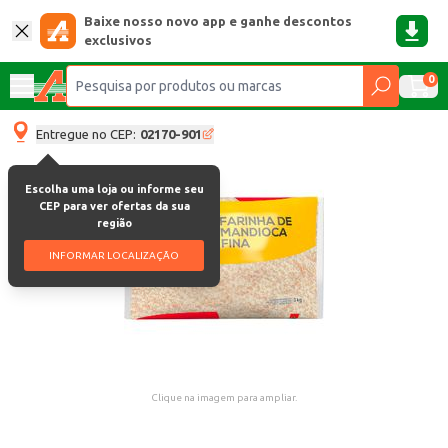
Baixe nosso novo app e ganhe descontos
exclusivos
0
Entregue no CEP:
02170-901
Escolha uma loja ou informe seu
CEP para ver ofertas da sua
região
INFORMAR LOCALIZAÇÃO
Clique na imagem para ampliar.