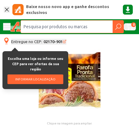
Baixe nosso novo app e ganhe descontos
exclusivos
0
Entregue no CEP:
02170-901
Escolha uma loja ou informe seu
CEP para ver ofertas da sua
região
INFORMAR LOCALIZAÇÃO
Clique na imagem para ampliar.