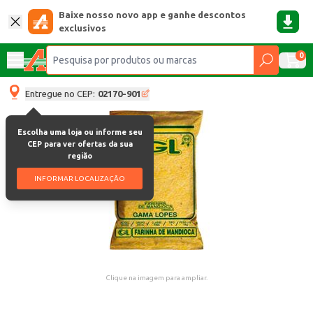
Baixe nosso novo app e ganhe descontos
exclusivos
0
Entregue no CEP:
02170-901
Escolha uma loja ou informe seu
CEP para ver ofertas da sua
região
INFORMAR LOCALIZAÇÃO
Clique na imagem para ampliar.