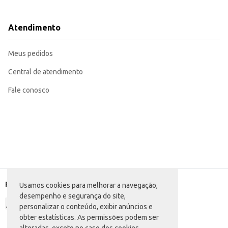
Ideal para revenda em mercearias e supermercados, atendendo a demanda de
Indicada para uso doméstico, facilitando o preparo de receitas tradicionais e
A Farinha de Mandioca Granfino Crua oferece praticidade e rendimento, sendo
Atendimento
Marca: Granfino
Departamento: Mercearia
Categoria: Farinha de mandioca
Meus pedidos
Conteúdo: 500g
EAN: 7896016501036
Central de atendimento
Fale conosco
Formas de pagamento
Usamos cookies para melhorar a navegação,
desempenho e segurança do site,
personalizar o conteúdo, exibir anúncios e
obter estatísticas. As permissões podem ser