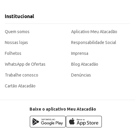
 consumidores que buscam produtos de qualidade para o preparo de suas refe
 inovadoras.
 uma escolha eficiente para o preparo de diversas receitas, tanto em escala 
Institucional
Quem somos
Aplicativo Meu Atacadão
Nossas lojas
Responsabilidade Social
Folhetos
Imprensa
WhatsApp de Ofertas
Blog Atacadão
Trabalhe conosco
Denúncias
Cartão Atacadão
Baixe o aplicativo Meu Atacadão