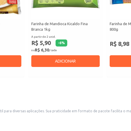
g
Farinha de Mandioca Kicaldo Fina
Farinha de 
Branca 1kg
800g
A partir de 2 unid.
R$ 5,90
R$ 8,98
-
6
%
R$ 6,30
ou
/ cada
ADICIONAR
armazenamento, sendo ideal para uso em cozinhas domésticas,
rinha de mandioca em seus preparos.
o pão de queijo, biscoitos e outras receitas que exigem farinha de mandioca.
imentícios, como restaurantes, padarias e confeitarias.