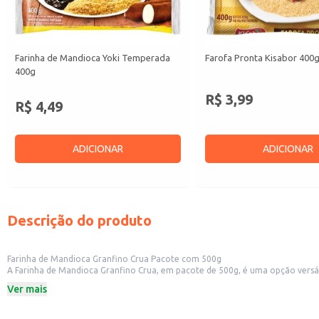
Farinha de Mandioca Yoki Temperada
Farofa Pronta Kisabor 400
400g
R$ 3,99
R$ 4,49
ADICIONAR
ADICIONAR
Descrição do produto
Farinha de Mandioca Granfino Crua Pacote com 500g
A Farinha de Mandioca Granfino Crua, em pacote de 500g, é uma opção versátil para diversas aplicações. Sua praticidade em formato de pacote facilita o manuseio e 
padarias, restaurantes e outros estabelecimentos comerciais que utilizam fa
Ver mais
Dicas de uso:
Utilizada no preparo de diversos pratos típicos da culinária brasileira, como 
Adequada para uso em estabelecimentos comerciais que oferecem produtos al