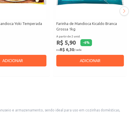
Mandioca Yoki Temperada
Farinha de Mandioca Kicaldo Branca
Grossa 1kg
A partir de 2 unid.
R$ 5,90
-
6
%
R$ 6,30
ou
/ cada
ADICIONAR
ADICIONAR