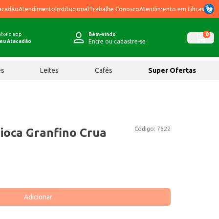
acadão
Atendimento
Institucional
Trabalhe Conosco
Atendimento em Libras
ixe o app
0
Bem-vindo
Entre ou cadastre-se
eu Atacadão
ês
Leites
Cafés
Super Ofertas
Código:
7622
ioca Granfino Crua
Adicionar