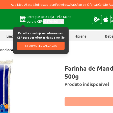
App Meu Atacadão
Nossas lojas
Folhetos
WhatsApp de Ofertas
Cartão At
Entregue pela Loja - Vila Maria
Ba
para o CEP
02170-901
M
Escolha uma loja ou informe seu
Limpeza
Chocolates
Higiene
Beb
CEP para ver ofertas da sua região
INFORMAR LOCALIZAÇÃO
Mandioca Granfino Crua 500g
Farinha de Mand
500g
Produto indisponível