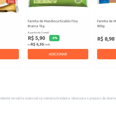
g
Farinha de Mandioca Kicaldo Fina
Farinha de 
Branca 1kg
800g
A partir de 2 unid.
R$ 5,90
R$ 8,98
-
6
%
R$ 6,30
ou
/ cada
ADICIONAR
ente versátil e essencial na culinária brasileira. Ideal para o preparo de dive