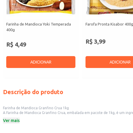
Farinha de Mandioca Yoki Temperada
Farofa Pronta Kisabor 400
400g
R$ 3,99
R$ 4,49
ADICIONAR
ADICIONAR
Descrição do produto
Farinha de Mandioca Granfino Crua 1kg
A Farinha de Mandioca Granfino Crua, embalada em pacote de 1kg, é um ingredi
pratos principais.
Ver mais
Dicas de Uso:
Utilize para preparar farofas saborosas e crocantes.
Adicione em receitas de bolos e tortas para dar uma textura diferenciada.