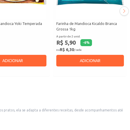
Mandioca Yoki Temperada
Farinha de Mandioca Kicaldo Branca
Grossa 1kg
A partir de 2 unid.
R$ 5,90
-
6
%
R$ 6,30
ou
/ cada
ADICIONAR
ADICIONAR
rsos pratos, ela se adapta a diferentes receitas, desde acompanhamentos até