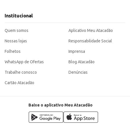
aurantes e lanchonetes.
para quem busca qualidade e sabor em suas receitas, oferecendo um ótimo cust
Institucional
Quem somos
Aplicativo Meu Atacadão
Nossas lojas
Responsabilidade Social
Folhetos
Imprensa
WhatsApp de Ofertas
Blog Atacadão
Trabalhe conosco
Denúncias
Cartão Atacadão
Baixe o aplicativo Meu Atacadão