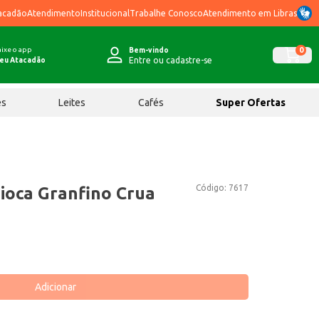
acadão
Atendimento
Institucional
Trabalhe Conosco
Atendimento em Libras
ixe o app
0
Bem-vindo
Entre ou cadastre-se
eu Atacadão
ês
Leites
Cafés
Super Ofertas
Código:
7617
ioca Granfino Crua
Adicionar