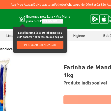
App Meu Atacadão
Nossas lojas
Folhetos
WhatsApp de Ofertas
Cartão At
Entregue pela Loja - Vila Maria
Ba
para o CEP
02170-901
M
Escolha uma loja ou informe seu
Limpeza
Chocolates
Higiene
Beb
CEP para ver ofertas da sua região
INFORMAR LOCALIZAÇÃO
Mandioca Granfino Crua 1kg
Farinha de Mand
1kg
Produto indisponível