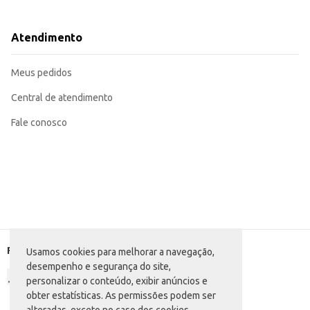
Sirva como acompanhamento em pratos como feijão, carnes e peixes.
Perfeita para o uso doméstico e para estabelecimentos comerciais como rest
A Farinha de Mandioca Granfino Crua 1kg é uma escolha prática e econômica 
Atendimento
Meus pedidos
Central de atendimento
Fale conosco
Formas de pagamento
Usamos cookies para melhorar a navegação,
desempenho e segurança do site,
personalizar o conteúdo, exibir anúncios e
obter estatísticas. As permissões podem ser