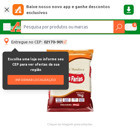
Baixe nosso novo app e ganhe descontos
exclusivos
0
Entregue no CEP:
02170-901
Escolha uma loja ou informe seu
CEP para ver ofertas da sua
região
INFORMAR LOCALIZAÇÃO
Clique na imagem para ampliar.