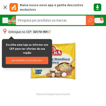
Baixe nosso novo app e ganhe descontos
exclusivos
0
Entregue no CEP:
02170-901
Escolha uma loja ou informe seu
CEP para ver ofertas da sua
região
INFORMAR LOCALIZAÇÃO
Clique na imagem para ampliar.