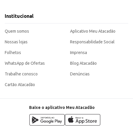
 salgados.
a cozinha.
receitas, sendo uma escolha eficiente para o dia a dia, tanto em estabelecime
Institucional
Quem somos
Aplicativo Meu Atacadão
Nossas lojas
Responsabilidade Social
Folhetos
Imprensa
WhatsApp de Ofertas
Blog Atacadão
Trabalhe conosco
Denúncias
Cartão Atacadão
Baixe o aplicativo Meu Atacadão