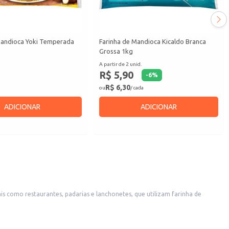
Mandioca Yoki Temperada
Farinha de Mandioca Kicaldo Branca
Grossa 1kg
A partir de 2 unid.
R$ 5,90
-
6
%
R$ 6,30
ou
/ cada
ADICIONAR
ADICIONAR
ja no preparo de receitas tradicionais ou na criação de novos pratos.