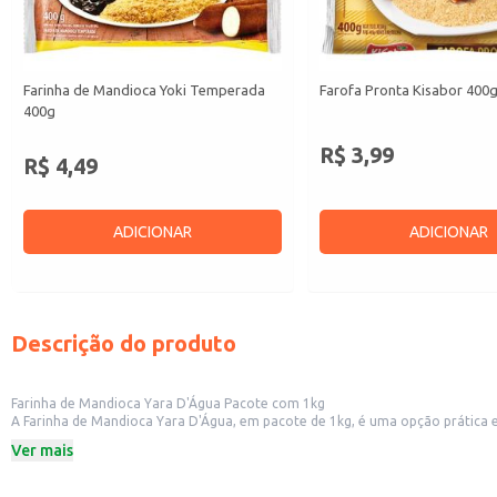
Farinha de Mandioca Yoki Temperada
Farofa Pronta Kisabor 400
400g
R$ 3,99
R$ 4,49
ADICIONAR
ADICIONAR
Descrição do produto
Farinha de Mandioca Yara D'Água Pacote com 1kg
A Farinha de Mandioca Yara D'Água, em pacote de 1kg, é uma opção prática e versátil para diversas aplicações. Ideal para uso em estabelecimentos comerciai
mandioca em seus pratos e preparos. Também é 
Ver mais
Dicas de uso:
Utilize no preparo de diversos pratos típicos da culinária brasileira, como o pã
Ideal para engrossar caldos e molhos, adicionando textura e sabor.