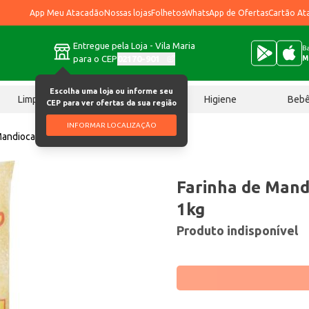
App Meu Atacadão
Nossas lojas
Folhetos
WhatsApp de Ofertas
Cartão At
Entregue pela Loja - Vila Maria
Ba
para o CEP
02170-901
M
Escolha uma loja ou informe seu
Limpeza
Chocolates
Higiene
Beb
CEP para ver ofertas da sua região
INFORMAR LOCALIZAÇÃO
Mandioca Yara D'Água 1kg
Farinha de Mand
1kg
Produto indisponível