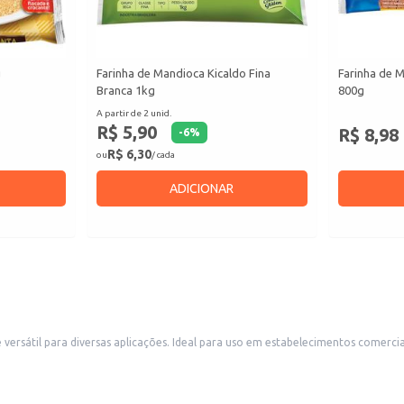
g
Farinha de Mandioca Kicaldo Fina
Farinha de 
Branca 1kg
800g
A partir de 2 unid.
R$ 5,90
R$ 8,98
-
6
%
R$ 6,30
ou
/ cada
ADICIONAR
s como restaurantes, padarias e lanchonetes, que utilizam farinha de
uma boa escolha para consumidores que buscam um produto de qualidade para uso doméstico, se
o de queijo, biscoitos, bolos e outros.