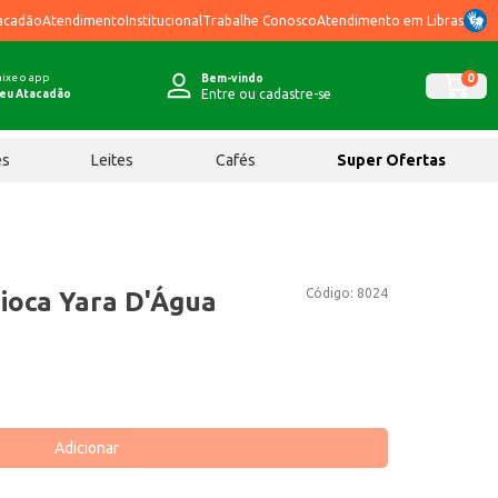
acadão
Atendimento
Institucional
Trabalhe Conosco
Atendimento em Libras
ixe o app
0
Bem-vindo
Entre ou cadastre-se
eu Atacadão
ês
Leites
Cafés
Super Ofertas
Código:
8024
ioca Yara D'Água
Adicionar