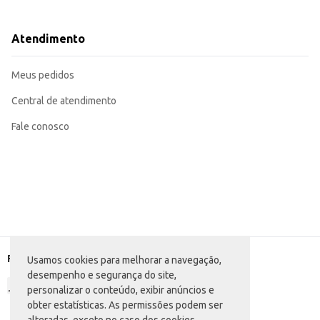
Pode ser usada na preparação de farofas, acompanhamentos e outros pratos
Adequada para uso em receitas doces e salgadas, oferecendo versatilidade n
A Farinha de Mandioca Yara D'Água oferece praticidade e rendimento em suas 
Atendimento
consistentes em diferentes preparações.
Marca: Yara
Departamento: Mercearia
Meus pedidos
Categoria: Farinha de mandioca
Conteúdo: 1kg
EAN: 7898138790510
Central de atendimento
Fale conosco
Formas de pagamento
Usamos cookies para melhorar a navegação,
desempenho e segurança do site,
personalizar o conteúdo, exibir anúncios e
obter estatísticas. As permissões podem ser