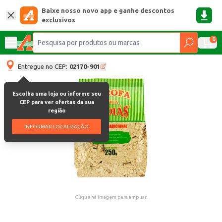
Baixe nosso novo app e ganhe descontos
exclusivos
0
Entregue no CEP:
02170-901
Escolha uma loja ou informe seu
CEP para ver ofertas da sua
região
INFORMAR LOCALIZAÇÃO
Clique na imagem para ampliar.