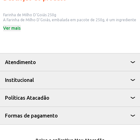
Farinha de Milho D'Goiás 250g
A Farinha de Milho D'Goiás, embalada em pacote de 250g, é um ingrediente
versátil e essencial na culinária brasileira. Ideal para o preparo de diversas
Ver mais
receitas, ela se adapta a diferentes necessidades, seja para uso doméstico
ou para estabelecimentos comerciais.
Dicas de Uso:
Utilize no preparo de bolos, broas e outras receitas de panificação.
Perfeita para engrossar caldos e sopas, agregando sabor e textura.
Pode ser utilizada no preparo de polentas e angu.
Ideal para a produção de pratos típicos da culinária brasileira.
Atendimento
A Farinha de Milho D'Goiás é uma escolha prática e eficiente para quem
busca qualidade e sabor em suas receitas, oferecendo um bom rendimento
e facilidade no preparo de diversos pratos.
Institucional
Políticas Atacadão
Formas de pagamento