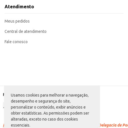
Atendimento
Meus pedidos
Central de atendimento
Fale conosco
Formas de pagamento
Usamos cookies para melhorar a navegação,
desempenho e segurança do site,
personalizar o conteúdo, exibir anúncios e
obter estatísticas. As permissões podem ser
alteradas, exceto no caso dos cookies
Racismo é crime.
Denuncie. Disque 100 ou procure a Delegacia de Polí
essenciais.