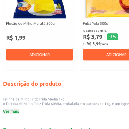
Flocão de Milho Maratá 500g
Fubá Yoki 500g
A partir de 3 unid.
R$ 3,79
R$ 1,99
-
5
%
R$ 3,99
ou
/ cada
ADICIONAR
ADICIONAR
Descrição do produto
Farinha de Milho Fritz Frida Média 1kg
A Farinha de Milho Fritz Frida Média, embalada em pacotes de 1kg, é um ingrediente versátil e essencial na culinária brasileira. Ideal para o preparo de diversas receitas, ela se adapta tanto ao uso doméstico quanto ao comercial, sendo
uma escolha prática para quem busca qualidade e sabor.
Ver mais
A farinha de milho média da Fritz Frida é perfeita para:
Preparo de bolos e broas.
Produção de polentas cremosas e saborosas.
Elaboração de massas para tortas e salgados.