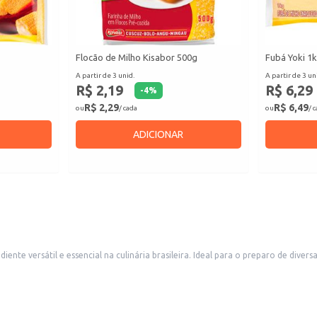
Flocão de Milho Kisabor 500g
Fubá Yoki 1
A partir de 3 unid.
A partir de 3 un
R$ 2,19
R$ 6,29
-
4
%
R$ 2,29
R$ 6,49
ou
/ cada
ou
/ 
ADICIONAR