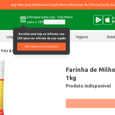
App Meu Atacadão
Nossas lojas
Folhetos
WhatsApp de Ofertas
Cartão At
Entregue pela Loja - Vila Maria
Ba
para o CEP
02170-901
M
Escolha uma loja ou informe seu
Limpeza
Chocolates
Higiene
Beb
CEP para ver ofertas da sua região
INFORMAR LOCALIZAÇÃO
 Fritz & Frida Média 1kg
Farinha de Milho
1kg
Produto indisponível