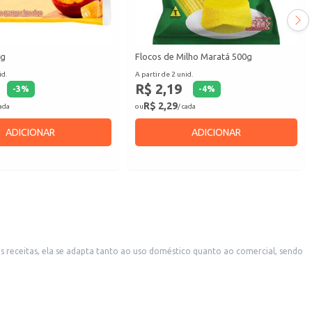
kg
Flocos de Milho Maratá 500g
id.
A partir de 2 unid.
R$ 2,19
-
3
%
-
4
%
R$ 2,29
cada
ou
/ cada
ADICIONAR
ADICIONAR