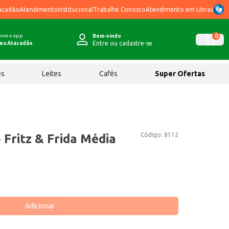
acadão
Atendimento
Institucional
Trabalhe Conosco
Atendimento em Libras
ixe o app
0
Bem-vindo
Entre ou cadastre-se
eu Atacadão
ês
Leites
Cafés
Super Ofertas
Código:
8112
 Fritz & Frida Média
Adicionar