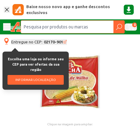
Baixe nosso novo app e ganhe descontos
exclusivos
0
Entregue no CEP:
02170-901
Escolha uma loja ou informe seu
CEP para ver ofertas da sua
região
INFORMAR LOCALIZAÇÃO
Clique na imagem para ampliar.