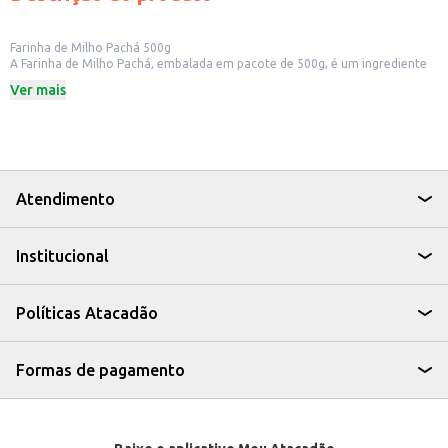
Farinha de Milho Pachá 500g
A Farinha de Milho Pachá, embalada em pacote de 500g, é um ingrediente
versátil e essencial na culinária brasileira. Ideal para o preparo de diversas
Ver mais
receitas, ela se adapta a diferentes necessidades, seja para uso doméstico
ou para estabelecimentos comerciais.
Dicas de Uso:
Utilize no preparo de bolos, broas e pães caseiros.
Perfeita para engrossar caldos e sopas, agregando sabor e textura.
Pode ser utilizada em receitas de cuscuz e polenta.
Ideal para estabelecimentos como restaurantes e lanchonetes.
Atendimento
A Farinha de Milho Pachá é uma escolha prática e econômica para quem
busca qualidade e versatilidade na cozinha. Proporciona o sabor e a textura
que você procura em suas receitas.
Institucional
Políticas Atacadão
Formas de pagamento