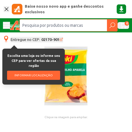
Baixe nosso novo app e ganhe descontos
exclusivos
0
Entregue no CEP:
02170-901
Escolha uma loja ou informe seu
CEP para ver ofertas da sua
região
INFORMAR LOCALIZAÇÃO
Clique na imagem para ampliar.