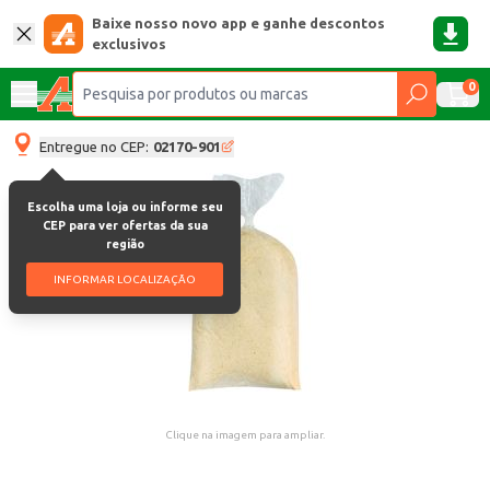
Baixe nosso novo app e ganhe descontos
exclusivos
0
Entregue no CEP:
02170-901
Escolha uma loja ou informe seu
CEP para ver ofertas da sua
região
INFORMAR LOCALIZAÇÃO
Clique na imagem para ampliar.