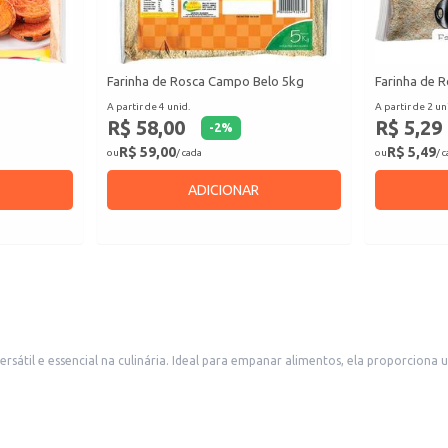
Farinha de Rosca Campo Belo 5kg
Farinha de R
A partir de 4 unid.
A partir de 2 un
R$ 58,00
R$ 5,29
-
2
%
R$ 59,00
R$ 5,49
ou
/ cada
ou
/ 
ADICIONAR
sátil e essencial na culinária. Ideal para empanar alimentos, ela proporciona 
s comerciais que buscam otimizar o tempo na cozinha.
rocante.