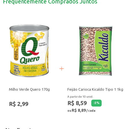
Frequentemente Comprados Juntos
Ideal para uso em restaurantes, lanchonetes e cozinhas industriais.
A Farinha de Rosca Pinduca 500g é uma opção prática e eficiente para quem b
Milho Verde Quero 170g
Feijão Carioca Kicaldo Tipo 1 1kg
A partir de 10 unid.
R$ 8,59
R$ 2,99
-
3
%
R$ 8,89
ou
/ cada