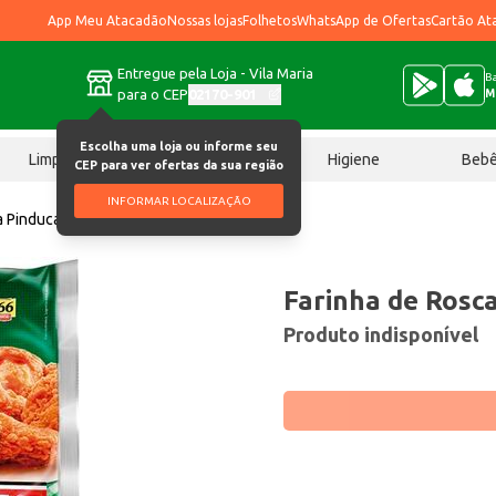
App Meu Atacadão
Nossas lojas
Folhetos
WhatsApp de Ofertas
Cartão At
Entregue pela Loja - Vila Maria
Ba
para o CEP
02170-901
M
Escolha uma loja ou informe seu
Limpeza
Chocolates
Higiene
Beb
CEP para ver ofertas da sua região
INFORMAR LOCALIZAÇÃO
a Pinduca 500g
Farinha de Rosc
Produto indisponível