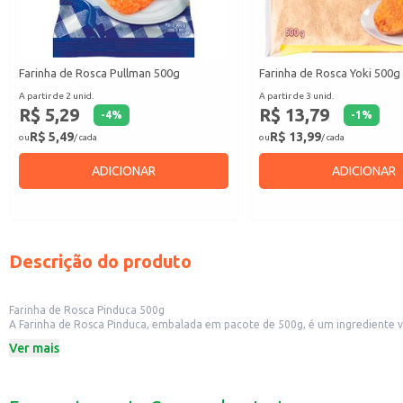
Farinha de Rosca Pullman 500g
Farinha de Rosca Yoki 500g
A partir de 2 unid.
A partir de 3 unid.
R$ 5,29
R$ 13,79
-
4
%
-
1
%
R$ 5,49
R$ 13,99
ou
/ cada
ou
/ cada
ADICIONAR
ADICIONAR
Descrição do produto
Farinha de Rosca Pinduca 500g
A Farinha de Rosca Pinduca, embalada em pacote de 500g, é um ingrediente ver
a torna uma escolha inteligente para uso doméstico e para estabelecimento
Ver mais
Dicas de Uso:
Perfeita para empanar carnes, frangos e peixes, garantindo uma cobertura c
Utilizada em receitas de bolinhos, croquetes e outras preparações salgadas.
Pode ser adicionada a massas e recheios para dar consistência e textura.