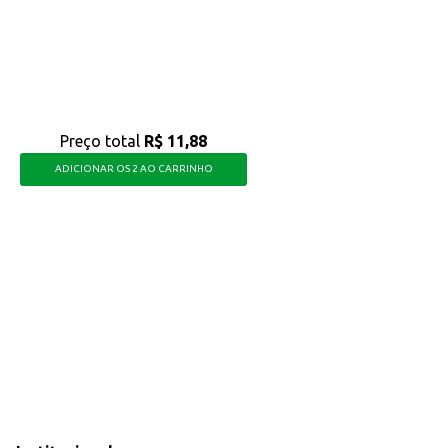
usca qualidade e sabor em suas receitas, oferecendo um excelente resultado em
Preço total
R$ 11,88
ADICIONAR OS 2 AO CARRINHO