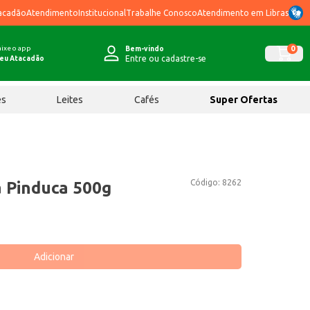
acadão
Atendimento
Institucional
Trabalhe Conosco
Atendimento em Libras
ixe o app
0
Bem-vindo
Entre ou cadastre-se
eu Atacadão
ês
Leites
Cafés
Super Ofertas
Código:
8262
a Pinduca 500g
Adicionar